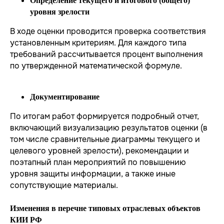
Определение текущего и итогового (общего)
Экспресс-профилактика рисков ИБ
уровня зрелости
ИИ в кибербезопасности
Защита персональных данных
В ходе оценки проводится проверка соответствия
Построение SOC
установленным критериям. Для каждого типа
Анализ защищенности
Безопасная разработка
требований рассчитывается процент выполнения
Аудит ИБ
по утвержденной математической формуле.
Анти-DDoS
Комплексная киберзащита
субъектов КИИ
Документирование
Compromise Assessment
Расследование
По итогам работ формируется подробный отчет,
инцидентов ИБ
Цифровой рубль
включающий визуализацию результатов оценки (в
Экспресс-повышение уровня
том числе сравнительные диаграммы текущего и
защищенности
целевого уровней зрелости), рекомендации и
Сетевая безопасность
поэтапный план мероприятий по повышению
Построение СОИБ
Автоматизация управления ИБ
уровня защиты информации, а также иные
сопутствующие материалы.
Изменения в перечне типовых отраслевых объектов
КИИ РФ