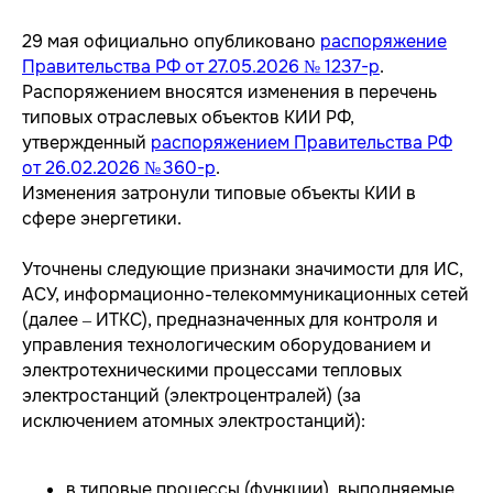
29 мая официально опубликовано
распоряжение
Правительства РФ от 27.05.2026 № 1237-р
.
Распоряжением вносятся изменения в перечень
типовых отраслевых объектов КИИ РФ,
утвержденный
распоряжением Правительства РФ
РЕШЕНИЯ
SIEM
IdM/IGA
IRP/SOAR
от 26.02.2026 № 360-р
.
VM
SGRC
PAM
Изменения затронули типовые объекты КИИ в
Sandbox
NGFW
TI
сфере энергетики.
NTA
WAF
SA
EDR
DLP
MFA
Уточнены следующие признаки значимости для ИС,
АСУ, информационно-телекоммуникационных сетей
(далее – ИТКС), предназначенных для контроля и
управления технологическим оборудованием и
СЕРВИСЫ
электротехническими процессами тепловых
Apsafe
электростанций (электроцентралей) (за
УЦСБ SOC
исключением атомных электростанций):
CheckU
DLP-сервис
в типовые процессы (функции), выполняемые