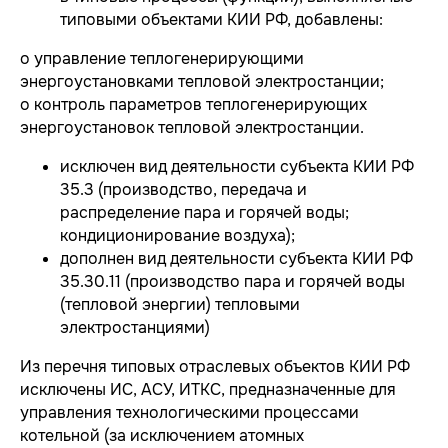
типовыми объектами КИИ РФ, добавлены:
НОВОСТИ
О ЦЕНТРЕ
o управление теплогенерирующими
FAQ ИБ
Партнеры
Вебинары
Контакты
энергоустановками тепловой электростанции;
o контроль параметров теплогенерирующих
энергоустановок тепловой электростанции.
ТЕЛЕФОН
исключен вид деятельности субъекта КИИ РФ
+7 (343) 379-98-34
E-MAIL
35.3 (производство, передача и
cybersec@ussc.ru
распределение пара и горячей воды;
кондиционирование воздуха);
дополнен вид деятельности субъекта КИИ РФ
620100, г. Екатеринбург
ул. Ткачей, дом 6
35.30.11 (производство пара и горячей воды
(тепловой энергии) тепловыми
электростанциями)
Из перечня типовых отраслевых объектов КИИ РФ
исключены ИС, АСУ, ИТКС, предназначенные для
управления технологическими процессами
Политика конфиденциальности
котельной (за исключением атомных
© 2026 ООО «УЦСБ». Все права защищены.