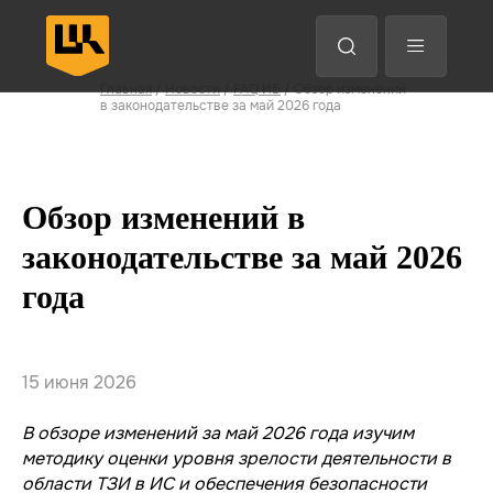
Анализ трафика
EDR
Защита конечных точек
Главная
/
Новости
/
FAQ ИБ
/ Обзор изменений
в законодательстве за май 2026 года
Назад
Назад
Назад
Назад
Впе
Впе
Впе
Впе
Обзор изменений в
законодательстве за май 2026
года
15 июня 2026
В обзоре изменений за май 2026 года изучим
методику оценки уровня зрелости деятельности в
области ТЗИ в ИС и обеспечения безопасности