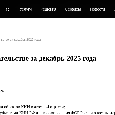
Услуги
Услуги
Услуги
Решения
Решения
Решения
Сервисы
Сервисы
Сервисы
Новости
Новости
Новости
О центре
О центре
О центре
К
К
К
ьстве за декабрь 2025 года
тельстве за декабрь 2025 года
им:
ии объектов КИИ в атомной отрасли;
убъектами КИИ РФ и информирования ФСБ России о компьютер