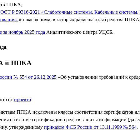
дств ППКА;
ОСТ Р 59316-2021 «Слаботочные системы. Кабельные системы.
бования»
к помещениям, в которых размещаются средства ППКА
е за ноябрь 2025 года
Аналитического центра УЦСБ.
ода.
КА и ППКА
оссии № 554 от 26.12.2025
«Об установлении требований к средс
нта от
проекта
:
редствам ППКА исключены классы соответствия сертификатов дл
ения о системе сертификации средств защиты информации (далее
айну, утвержденному
приказом ФСБ России от 13.11.1999 № 564
.