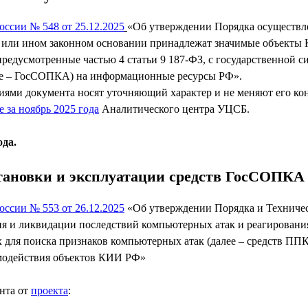
оссии № 548 от 25.12.2025
«Об утверждении Порядка осуществл
 или ином законном основании принадлежат значимые объекты 
предусмотренные частью 4 статьи 9 187-ФЗ, с государственной 
ее – ГосСОПКА) на информационные ресурсы РФ».
иями документа носят уточняющий характер и не меняют его ко
е за ноябрь 2025 года
Аналитического центра УЦСБ.
ода.
становки и эксплуатации средств ГосСОПК
оссии № 553 от 26.12.2025
«Об утверждении Порядка и Техничес
я и ликвидации последствий компьютерных атак и реагирования
 для поиска признаков компьютерных атак (далее – средств ПП
имодействия объектов КИИ РФ»
нта от
проекта
: