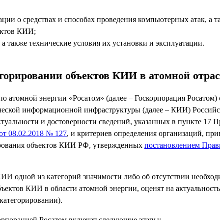
ии о средствах и способах проведения компьютерных атак, а т
ектов КИИ;
 также технические условия их установки и эксплуатации.
егорировании объектов КИИ в атомной отра
 по атомной энергии «Росатом» (далее – Госкорпорация Росатом
ческой информационной инфраструктуры (далее – КИИ) Российс
актуальности и достоверности сведений, указанных в пункте 17
т 08.02.2018 № 127
, и критериев определения организаций, при
ирования объектов КИИ РФ, утвержденных
постановлением Прави
КИИ одной из категорий значимости либо об отсутствии необход
убъектов КИИ в области атомной энергии, оценят на актуальност
 категорировании).
орпорацией Росатом включат следующие этапы: