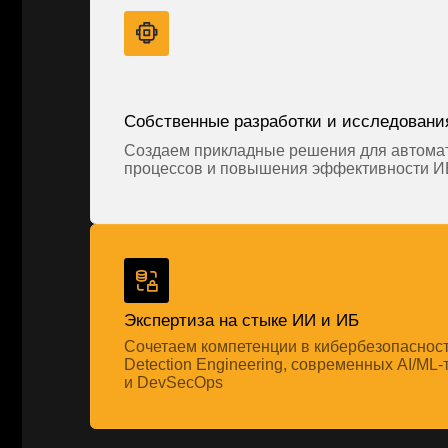
Сочетаем компетенции в кибербезопасности,
Detection Engineering, современных AI/ML-технол
и DevSecOps
Усиливаем свои продукты
помощью ИИ