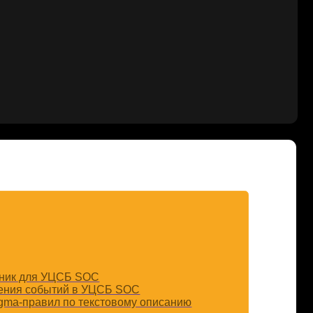
 SOC
 в УЦСБ SOC
 текстовому описанию
ckU