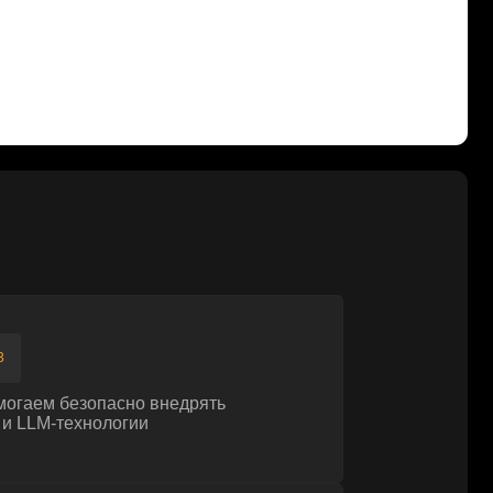
сно внедрять
огии
корению процессов
 новые угрозы