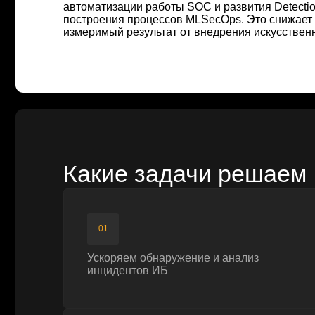
Какие задачи решаем
01
Ускоряем обнаружение и анализ
инцидентов ИБ
04
Повышаем качество и скорость
создания detection-контента