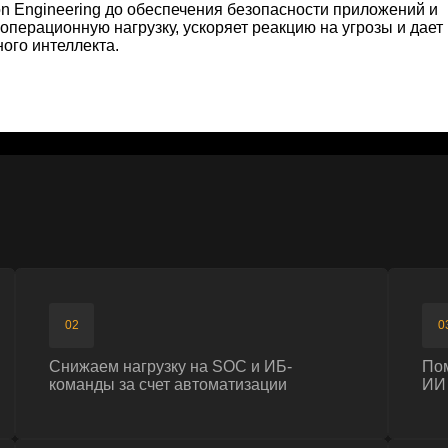
02
03
Снижаем нагрузку на SOC и ИБ-
Помогаем безопа
команды за счет автоматизации
ИИ и LLM-технол
05
06
Сокращаем время разработки
Способствуем ус
и адаптации ИБ-решений
реагирования на