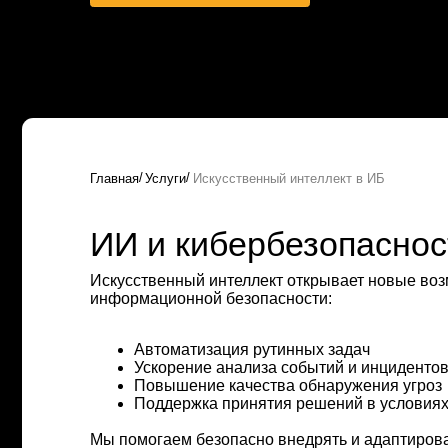
/
/
Главная
Услуги
Искусственный интеллект в ИБ
ИИ и кибербезопасность
Искусственный интеллект открывает новые возможно
информационной безопасности:
Автоматизация рутинных задач
Ускорение анализа событий и инцидентов
Повышение качества обнаружения угроз
Поддержка принятия решений в условиях посто
Мы помогаем безопасно внедрять и адаптировать ИИ-р
автоматизации работы SOC и развития Detection Engi
построения процессов MLSecOps. Это снижает операци
измеримый результат от внедрения искусственного ин