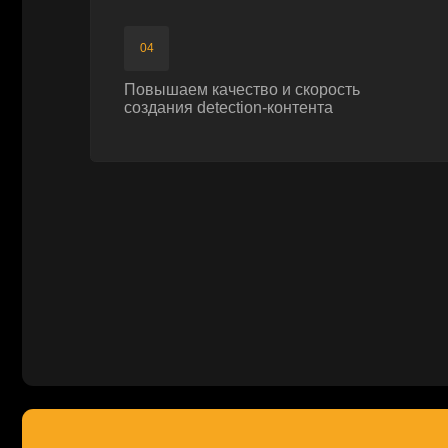
Как защитить ИИ-систем
Аналитический обзор с разбором практик, методологий
защиты ИИ-систем от команды УЦСБ