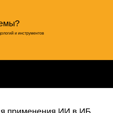
рименения ИИ в ИБ
тивности команд
тивнее:
формации
ого поколения
етектирования компьютерных атак
бытий со всех источников для своевременного выявления
сформировали новые векторы атак. Мы помогаем
зработки и всего жизненного цикла моделей машинного
ормативных документов
neering)
ые задачи, выше качество продуктов и услуг.
нтента, чтобы: