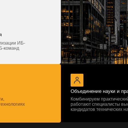
Комбинируем практический и научный по
огиях
работают специалисты высокого уровня,
кандидатов технических наук
 с
УЦСБ SOC