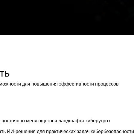
сти для повышения эффективности процессов
янно меняющегося ландшафта киберугроз
ешения для практических задач кибербезопасности: от
neering до обеспечения безопасности приложений и
онную нагрузку, ускоряет реакцию на угрозы и дает
теллекта.