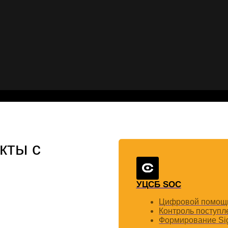
Цифровой помощник для УЦСБ
Контроль поступления событий
Формирование Sigma-правил по
CheckU
Кастомизация опросных листов в Che