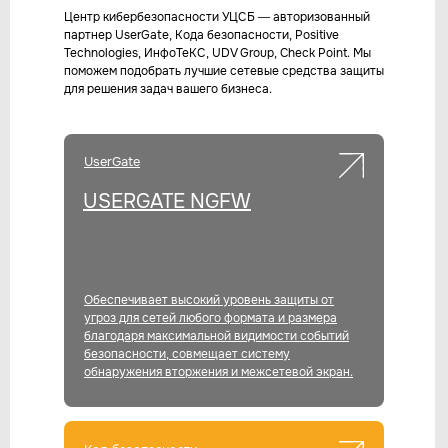
Центр кибербезопасности УЦСБ — авторизованный
партнер UserGate, Кода безопасности, Positive
Technologies, ИнфоТеКС, UDV Group, Check Point. Мы
поможем подобрать лучшие сетевые средства защиты
для решения задач вашего бизнеса.
UserGate
USERGATE NGFW
Обеспечивает высокий уровень защиты от
угроз для сетей любого формата и размера
благодаря максимальной видимости событий
безопасности, совмещает систему
обнаружения вторжения и межсетевой экран.