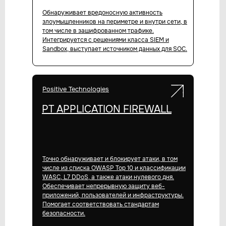
Обнаруживает вредоносную активность
злоумышленников на периметре и внутри сети, в
том числе в зашифрованном трафике.
Интегрируется с решениями класса SIEM и
Sandbox, выступает источником данных для SOC.
Positive Technologies
PT APPLICATION FIREWALL
Точно обнаруживает и блокирует атаки, в том
числе из списка OWASP Top 10 и классификации
WASC, L7 DDoS, а также атаки нулевого дня.
Обеспечивает непрерывную защиту веб-
приложений, пользователей и инфраструктуры.
Помогает соответствовать стандартам
безопасности.