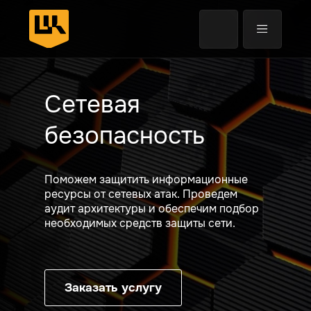
Анализ трафика
EDR
Защита конечных точек
Сетевая
Назад
Назад
Назад
Назад
Впе
Впе
Впе
Впе
безопасность
Поможем защитить информационные
ресурсы от сетевых атак. Проведем
аудит архитектуры и обеспечим подбор
необходимых средств защиты сети.
Заказать услугу