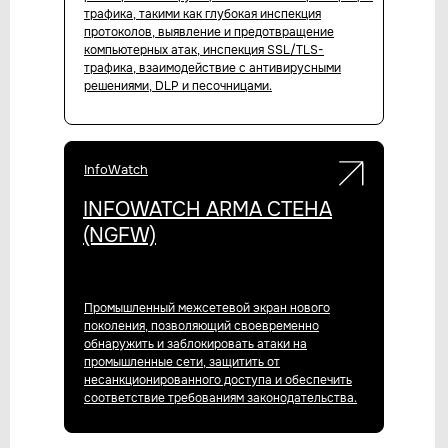
трафика, такими как глубокая инспекция
УЦСБ SOC
протоколов, выявление и предотвращение
CheckU
компьютерных атак, инспекция SSL/TLS-
DLP-сервис
трафика, взаимодействие с антивирусными
решениями, DLP и песочницами.
НОВОСТИ
О ЦЕНТРЕ
FAQ ИБ
Партнеры
InfoWatch
Вебинары
Контакты
INFOWATCH ARMA СТЕНА
(NGFW)
ТЕЛЕФОН
+7 (343) 379-98-34
E-MAIL
cybersec@ussc.ru
Промышленный межсетевой экран нового
поколения, позволяющий своевременно
обнаружить и заблокировать атаки на
промышленные сети, защитить от
620100, г. Екатеринбург
несанкционированного доступа и обеспечить
ул. Ткачей, дом 6
соответствие требованиям законодательства.