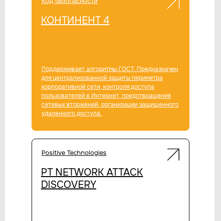
Код безопасности
КОНТИНЕНТ 4
Поддерживает алгоритмы ГОСТ. Предназначен
для централизованной защиты периметра
корпоративной сети, контроля доступа
пользователей в Интернет, предотвращения
сетевых вторжений, организации защищенного
удаленного доступа.
Positive Technologies
PT NETWORK ATTACK
DISCOVERY