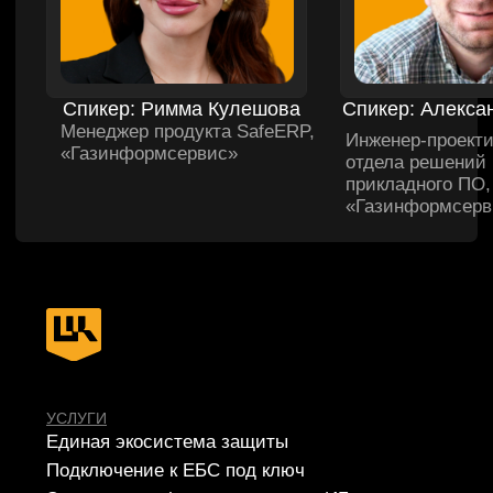
СЕРВИСЫ
Apsafe
УЦСБ SOC
CheckU
DLP-сервис
НОВОСТИ
О ЦЕНТРЕ
FAQ ИБ
Партнеры
Вебинары
Контакты
ТЕЛЕФОН
+7 (343) 379-98-34
E-MAIL
cybersec@ussc.ru
620100, г. Екатеринбург