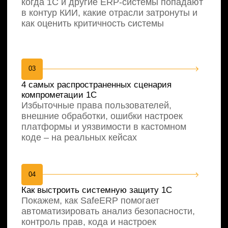
Вебинар будет полезен
компаниям
С высокой зависимостью от 1С
как ключевой бизнес-системы
где любые сбои напрямую влияют на
финансы, производство и
операционную устойчивость компании
С развитой или усложняющейся
1С-архитектурой
с интеграциями, кастомизацией и
распределенными компонентами, где
растут риски ошибок и уязвимостей