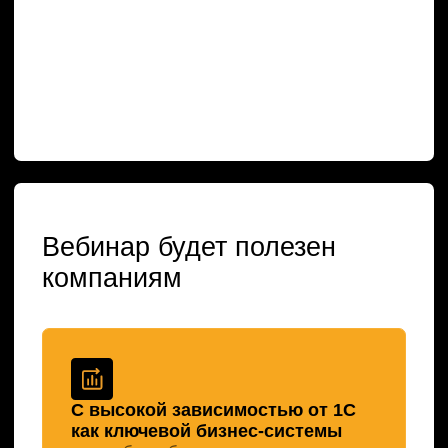
Подходящим под требования
Распоряжения Правительства
РФ №360-р
особенно оборонной, химической,
металлургической, горнодобывающей
отраслям, а также организациям, где
ERP участвует в обеспечении
критически важных процессов
Ориентированным на снижение
рисков и затрат на
информационную безопасность 1С
без расширения штата и чрезмерной
нагрузки на команду