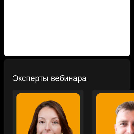
Экспресс-повышение уровня
защищенности
Сетевая безопасность
Построение СОИБ
Автоматизация управления ИБ
РЕШЕНИЯ
SIEM
IdM/IGA
IRP/SOAR
VM
SGRC
PAM
Sandbox
NGFW
TI
NTA
WAF
SA
EDR
DLP
MFA