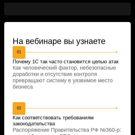
02
Как соответствовать требованиям
законодательства
Распоряжение Правительства РФ №360-р:
когда 1С и другие ERP-системы попадают
в контур КИИ, какие отрасли затронуты и
как оценить критичность системы
03
4 самых распространенных сценария
компрометации 1С
Избыточные права пользователей,
внешние обработки, ошибки настроек
платформы и уязвимости в кастомном
коде – на реальных кейсах
04
Как выстроить системную защиту 1С
Покажем, как SafeERP помогает
автоматизировать анализ безопасности,
контроль прав, кода и настроек