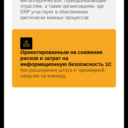
«Газинформсервис»
УСЛУГИ
Единая экосистема защиты
Подключение к ЕБС под ключ
Экспресс-профилактика рисков ИБ
ИИ в кибербезопасности
Защита персональных данных
Построение SOC
Анализ защищенности
Безопасная разработка
Аудит ИБ
Анти-DDoS
Комплексная киберзащита
субъектов КИИ
Compromise Assessment
Расследование
инцидентов ИБ
Цифровой рубль