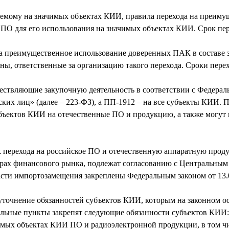
уемому на значимых объектах КИИ, правила перехода на преиму
 ПО для его использования на значимых объектах КИИ. Срок пере
на преимущественное использование доверенных ПАК в составе 
, ответственные за организацию такого перехода. Сроки перехо
ествляющие закупочную деятельность в соответствии с Федераль
ских лиц» (далее – 223-ФЗ), а ПП-1912 – на все субъекты КИИ. 
убъектов КИИ на отечественные ПО и продукцию, а также могут
ок перехода на российское ПО и отечественную аппаратную про
ах финансового рынка, подлежат согласованию с Центральным б
сти импортозамещения закреплены Федеральным законом от 13.
уточнение обязанностей субъектов КИИ, которым на законном
тельные пункты закрепят следующие обязанности субъектов КИИ:
чимых объектах КИИ ПО и радиоэлектронной продукции, в том 