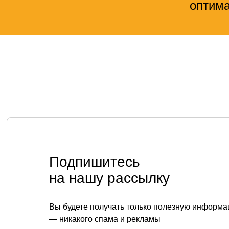
оптима
УСЛУГИ
Единая эко
Подпишитесь
Подключени
Экспресс-п
на нашу рассылку
ТЕЛЕФОН
ИИ в кибер
+7 (343) 379-98-34
Защита пер
E-MAIL
Построени
cybersec@ussc.ru
Вы будете получать только полезную информа
Анализ за
— никакого спама и рекламы
Безопасная