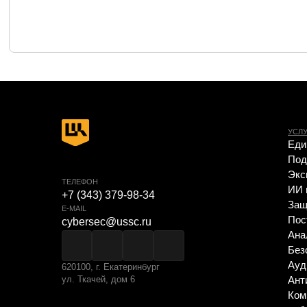
Аудит ИБ
620100, г. Екатеринбург
ул. Ткачей, дом 6
Анти-DDoS
Комплексна
субъектов
Compromise
Расследова
Цифровой 
Экспресс-п
защищенно
Сетевая бе
Построени
Автоматиза