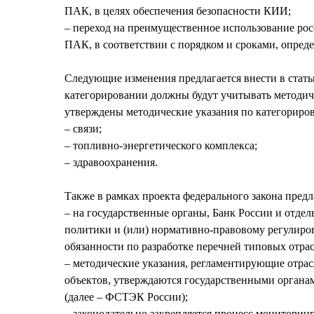
ПАК, в целях обеспечения безопасности КИИ;
‒ переход на преимущественное использование ро
ПАК, в соответствии с порядком и сроками, опре
Следующие изменения предлагается внести в стат
категорировании должны будут учитывать методич
утверждены методические указания по категориров
‒ связи;
‒ топливно-энергетического комплекса;
‒ здравоохранения.
Также в рамках проекта федерального закона предл
‒ на государственные органы, Банк России и отд
политики и (или) нормативно-правовому регулиров
обязанности по разработке перечней типовых отр
‒ методические указания, регламентирующие отра
объектов, утверждаются государственными органа
(далее – ФСТЭК России);
‒ законодательно закрепляется процесс монитори