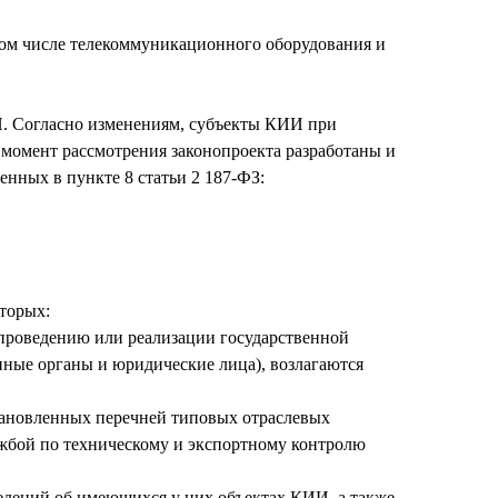
том числе телекоммуникационного оборудования и
И. Согласно изменениям, субъекты КИИ при
момент рассмотрения законопроекта разработаны и
нных в пункте 8 статьи 2 187-ФЗ:
оторых:
 проведению или реализации государственной
нные органы и юридические лица), возлагаются
тановленных перечней типовых отраслевых
жбой по техническому и экспортному контролю
едений об имеющихся у них объектах КИИ, а также