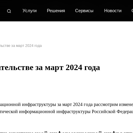
Услуги
Услуги
Услуги
Решения
Решения
Решения
Сервисы
Сервисы
Сервисы
Новости
Новости
Новости
О центре
О центре
О центре
К
К
К
ьстве за март 2024 года
тельстве за март 2024 года
ационной инфраструктуры за март 2024 года рассмотрим измене
ритической информационной инфраструктуры Российской Федерац