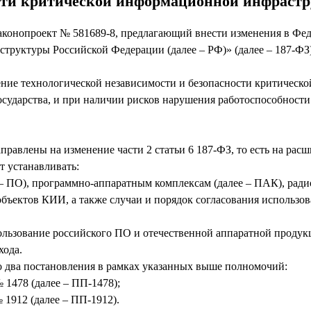
ости критической информационной инфраст
аконопроект № 581689-8, предлагающий внести изменения в Фед
труктуры Российской Федерации (далее – РФ)» (далее – 187-ФЗ)
чение технологической независимости и безопасности критичес
осударства, и при наличии рисков нарушения работоспособност
правлены на изменение части 2 статьи 6 187-ФЗ, то есть на ра
т устанавливать:
 – ПО), программно-аппаратным комплексам (далее – ПАК), ра
бъектов КИИ, а также случаи и порядок согласования использо
пользование российского ПО и отечественной аппаратной проду
хода.
 два постановления в рамках указанных выше полномочий:
 1478 (далее – ПП-1478);
 1912 (далее – ПП-1912).