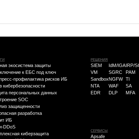
СЕРВИСЫ
НОВОСТИ
я киберзащита
Apsafe
FAQ ИБ
 КИИ
УЦСБ SOC
Вебинары
 Assessment
CheckU
ние инцидентов ИБ
DLP-сервис
рубль
овышение уровня
сти
зопасность
е СОИБ
ция управления ИБ