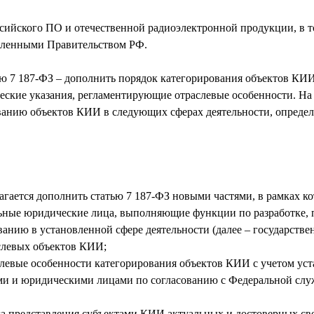
ссийского ПО и отечественной радиоэлектронной продукции, в 
деленными Правительством РФ.
ью 7 187-ФЗ – дополнить порядок категорирования объектов КИ
еские указания, регламентирующие отраслевые особенности. На 
анию объектов КИИ в следующих сферах деятельности, определе
агается дополнить статью 7 187-ФЗ новыми частями, в рамках к
ельные юридические лица, выполняющие функции по разработке,
анию в установленной сфере деятельности (далее – государстве
аслевых объектов КИИ;
слевые особенности категорирования объектов КИИ с учетом ус
ми и юридическими лицами по согласованию с Федеральной слу
нга представления субъектами КИИ актуальных и достоверных св