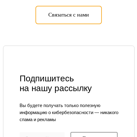
Экспресс-профилактика рисков ИБ
ИИ в кибербезопасности
Связаться с нами
Защита персональных данных
Построение SOC
Анализ защищенности
Безопасная разработка
Аудит ИБ
Анти-DDoS
Комплексная киберзащита
субъектов КИИ
Compromise Assessment
Расследование
инцидентов ИБ
Подпишитесь
Цифровой рубль
Экспресс-повышение уровня
на нашу рассылку
защищенности
Сетевая безопасность
Построение СОИБ
Вы будете получать только полезную
Автоматизация управления ИБ
информацию о кибербезопасности — никакого
спама и рекламы