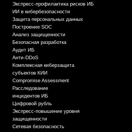
НОВОСТИ
О ЦЕНТРЕ
FAQ ИБ
Партнеры
Вебинары
Контакты
ТЕЛЕФОН
+7 (343) 379-98-34
E-MAIL
cybersec@ussc.ru
620100, г. Екатеринбург
ул. Ткачей, дом 6
Политика конфиденциальности
© 2026 ООО «УЦСБ». Все права защищены.