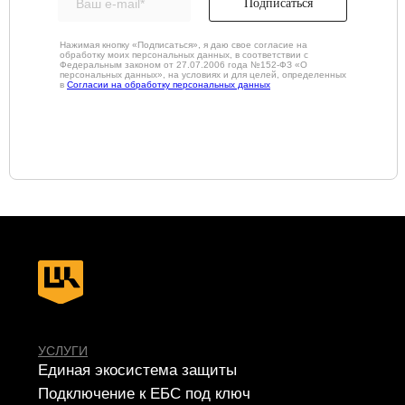
Подписаться
Нажимая кнопку «Подписаться», я даю свое согласие на
обработку моих персональных данных, в соответствии с
Федеральным законом от 27.07.2006 года №152-ФЗ «О
персональных данных», на условиях и для целей, определенных
в
Согласии на обработку персональных данных
РЕШЕНИЯ
SIEM
IdM/IGA
IRP/SOAR
VM
SGRC
PAM
Sandbox
NGFW
TI
NTA
WAF
SA
EDR
DLP
MFA
СЕРВИСЫ
Apsafe
УЦСБ SOC
CheckU
DLP-сервис