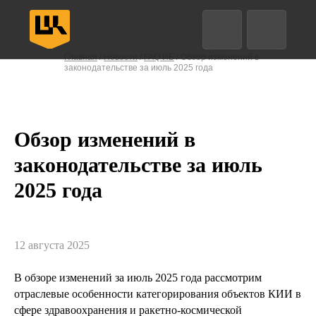
Анализ трафика
EDR
Защита конечных точек
Главная
/
Новости
/
FAQ ИБ
/ Обзор изменений в
законодательстве за июль 2025 года
Назад
Назад
Назад
Назад
Впе
Впе
Впе
Впе
Обзор изменений в
законодательстве за июль
2025 года
12 августа 2025
В обзоре изменений за июль 2025 года рассмотрим
отраслевые особенности категорирования объектов КИИ в
сфере здравоохранения и ракетно-космической