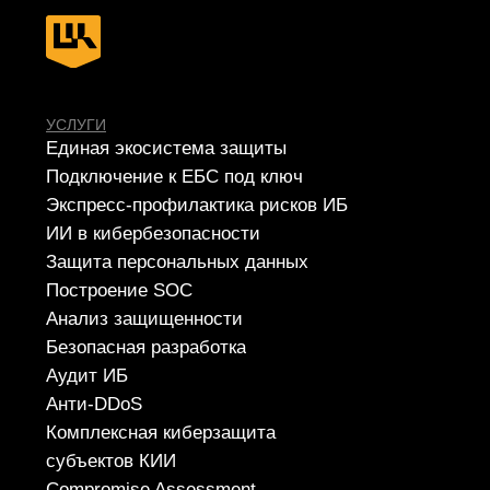
РЕШЕНИЯ
SIEM
IdM/IGA
IRP/SOAR
VM
SGRC
PAM
Sandbox
NGFW
TI
NTA
WAF
SA
EDR
DLP
MFA
СЕРВИСЫ
Apsafe
УЦСБ SOC
CheckU
DLP-сервис
НОВОСТИ
О ЦЕНТРЕ
FAQ ИБ
Партнеры