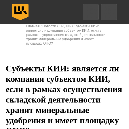
Анализ трафика
EDR
Защита конечных точек
Главная
/
Новости
/
FAQ ИБ
/ Субъекты КИИ:
является ли компания субъектом КИИ, если в
рамках осуществления складской деятельности
хранит минеральные удобрения и имеет
площадку ОПО?
Назад
Назад
Назад
Назад
Впе
Впе
Впе
Впе
Субъекты КИИ: является ли
компания субъектом КИИ,
если в рамках осуществления
складской деятельности
хранит минеральные
удобрения и имеет площадку