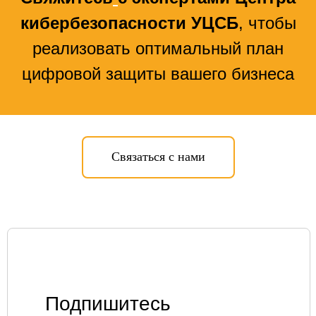
кибербезопасности УЦСБ
, чтобы
реализовать оптимальный план
цифровой защиты вашего бизнеса
Связаться с нами
УСЛУГИ
Единая экосистема защиты
Подключение к ЕБС под ключ
Экспресс-профилактика рисков ИБ
ИИ в кибербезопасности
Подпишитесь
Защита персональных данных
Построение SOC