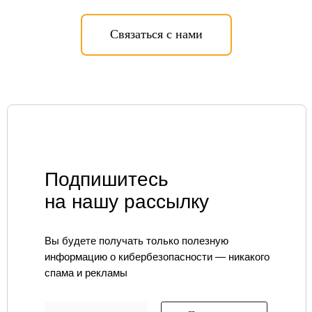
Связаться с нами
УСЛУГИ
Единая экосистема защиты
Подключение к ЕБС под ключ
Подпишитесь
Экспресс-профилактика рисков ИБ
на нашу рассылку
ИИ в кибербезопасности
Защита персональных данных
Построение SOC
Анализ защищенности
Вы будете получать только полезную
Безопасная разработка
информацию о кибербезопасности — никакого
Аудит ИБ
спама и рекламы
Анти-DDoS
Комплексная киберзащита
субъектов КИИ