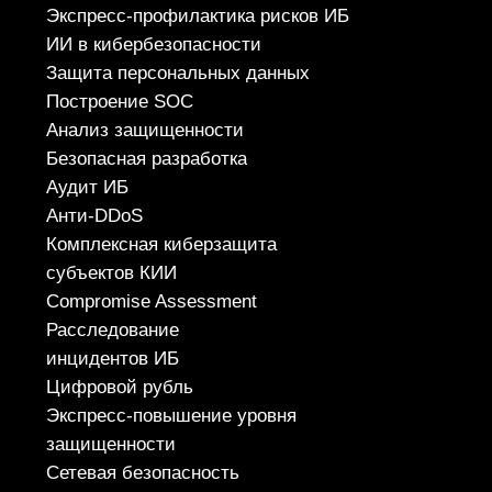
NTA
WAF
SA
EDR
DLP
MFA
СЕРВИСЫ
Apsafe
УЦСБ SOC
CheckU
DLP-сервис
НОВОСТИ
О ЦЕНТРЕ
FAQ ИБ
Партнеры
Вебинары
Контакты
ТЕЛЕФОН
+7 (343) 379-98-34
E-MAIL