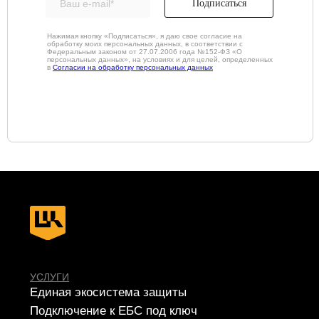
Подписаться
Compromise Assessment
Расследование
инцидентов ИБ
Нажимая кнопку «Подписаться», я даю свое согласие на
Цифровой рубль
обработку моих персональных данных, в соответствии с
Федеральным законом от 27.07.2006 года №152-ФЗ «О
Экспресс-повышение уровня
персональных данных», на условиях и для целей, определенных
в
Согласии на обработку персональных данных
защищенности
Сетевая безопасность
Построение СОИБ
Автоматизация управления ИБ
РЕШЕНИЯ
SIEM
IdM/IGA
IRP/SOAR
VM
SGRC
PAM
Sandbox
NGFW
TI