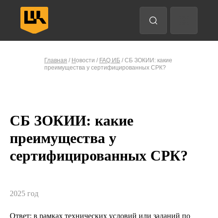
Анализ трафика
EDR
Защита конечных точек
Главная
/
Н
овости /
FAQ ИБ
/ СБ ЗОКИИ: какие
преимущества у сертифицированных СРК?
Назад
Назад
Назад
Назад
Впе
Впе
Впе
Впе
СБ ЗОКИИ: какие
преимущества у
сертифицированных СРК?
2025 год
Ответ: в рамках технических условий или заданий по