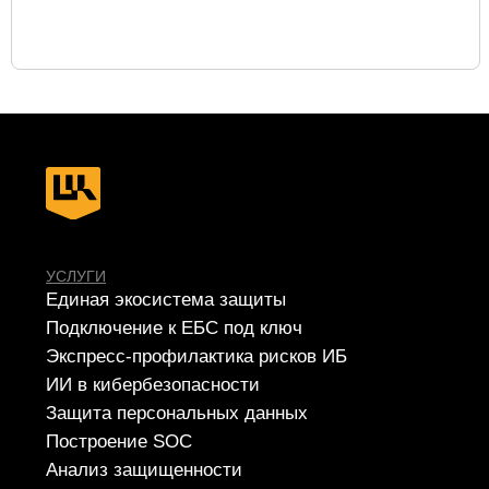
Сетевая безопасность
Построение СОИБ
Автоматизация управления ИБ
РЕШЕНИЯ
SIEM
IdM/IGA
IRP/SOAR
VM
SGRC
PAM
Sandbox
NGFW
TI
NTA
WAF
SA
EDR
DLP
MFA