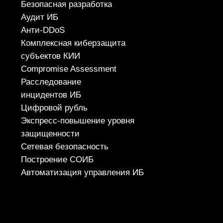
СЕРВИСЫ
Apsafe
УЦСБ SOC
CheckU
DLP-сервис
НОВОСТИ
О ЦЕНТРЕ
FAQ ИБ
Партнеры
Вебинары
Контакты
ТЕЛЕФОН
+7 (343) 379-98-34
E-MAIL
cybersec@ussc.ru
620100, г. Екатеринбург
ул. Ткачей, дом 6