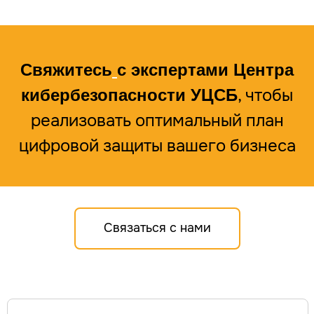
Свяжитесь
с экспертами Центра
, чтобы
кибербезопасности УЦСБ
УСЛУГИ
реализовать оптимальный план
Единая экосистема защиты
Подключение к ЕБС под ключ
цифровой защиты вашего бизнеса
Экспресс-профилактика рисков ИБ
ИИ в кибербезопасности
Защита персональных данных
Построение SOC
Анализ защищенности
Безопасная разработка
Аудит ИБ
Связаться с нами
Анти-DDoS
Комплексная киберзащита
субъектов КИИ
Compromise Assessment
Расследование
инцидентов ИБ