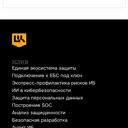
СЕРВИСЫ
Apsafe
УЦСБ SOC
CheckU
DLP-сервис
НОВОСТИ
О ЦЕНТРЕ
FAQ ИБ
Партнеры
Вебинары
Контакты
ТЕЛЕФОН
+7 (343) 379-98-34
E-MAIL
cybersec@ussc.ru