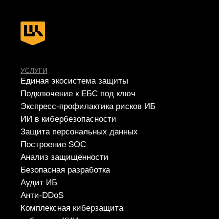
СЕРВИСЫ
Apsafe
УЦСБ SOC
CheckU
DLP-сервис
НОВОСТИ
О ЦЕНТРЕ
FAQ ИБ
Партнеры
Вебинары
Контакты
ТЕЛЕФОН
+7 (343) 379-98-34
E-MAIL
cybersec@ussc.ru
620100, г. Екатеринбург
ул. Ткачей, дом 6