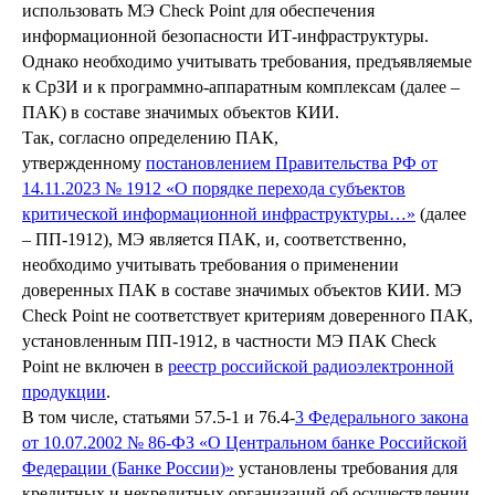
использовать МЭ Check Point для обеспечения
информационной безопасности ИТ-инфраструктуры.
Однако необходимо учитывать требования, предъявляемые
к СрЗИ и к программно-аппаратным комплексам (далее –
ПАК) в составе значимых объектов КИИ.
Так, согласно определению ПАК,
утвержденному
постановлением Правительства РФ от
14.11.2023 № 1912 «О порядке перехода субъектов
критической информационной инфраструктуры…»
(далее
– ПП-1912), МЭ является ПАК, и, соответственно,
необходимо учитывать требования о применении
доверенных ПАК в составе значимых объектов КИИ. МЭ
Check Point не соответствует критериям доверенного ПАК,
установленным ПП-1912, в частности МЭ ПАК Check
Point не включен в
реестр российской радиоэлектронной
продукции
.
В том числе, статьями 57.5-1 и 76.4-
3 Федерального закона
от 10.07.2002 № 86-ФЗ «О Центральном банке Российской
Федерации (Банке России)»
установлены требования для
кредитных и некредитных организаций об осуществлении