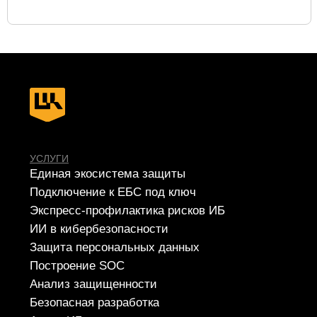
РЕШЕНИЯ
SIEM
IdM/IGA
IRP/SOAR
VM
SGRC
PAM
Sandbox
NGFW
TI
NTA
WAF
SA
EDR
DLP
MFA
СЕРВИСЫ
Apsafe
УЦСБ SOC
CheckU
DLP-сервис