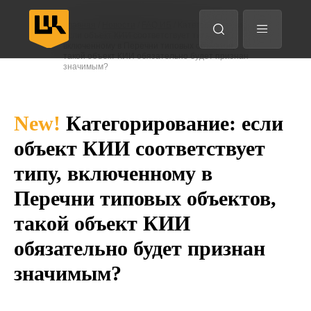
Анализ трафика
Главная
/
Новости
/
FAQ ИБ
/ Категорирование:
если объект КИИ соответствует типу,
EDR
включенному в Перечни типовых объектов,
Защита конечных точек
такой объект КИИ обязательно будет признан
значимым?
Назад
Назад
Назад
Назад
Впе
Впе
Впе
Впе
New!
Категорирование: если
объект КИИ соответствует
типу, включенному в
Перечни типовых объектов,
такой объект КИИ
обязательно будет признан
значимым?