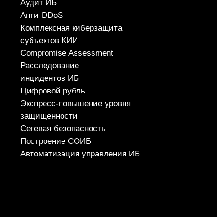
НОВОСТИ
О ЦЕНТРЕ
FAQ ИБ
Партнеры
Вебинары
Контакты
ТЕЛЕФОН
+7 (343) 379-98-34
E-MAIL
cybersec@ussc.ru
620100, г. Екатеринбург
ул. Ткачей, дом 6
Политика конфиденциальности