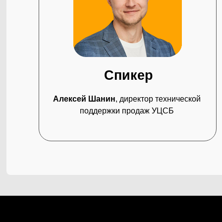
УСЛУГИ
Единая эко
Подключени
Экспресс-п
Спикер
ТЕЛЕФОН
ИИ в кибер
+7 (343) 379-98-34
Защита пер
E-MAIL
Построени
Алексей Шанин
, директор технической
cybersec@ussc.ru
Анализ за
поддержки продаж УЦСБ
Безопасная
Аудит ИБ
620100, г. Екатеринбург
ул. Ткачей, дом 6
Анти-DDoS
Комплексна
субъектов
Compromise
Расследова
Цифровой 
Экспресс-п
защищенно
Сетевая бе