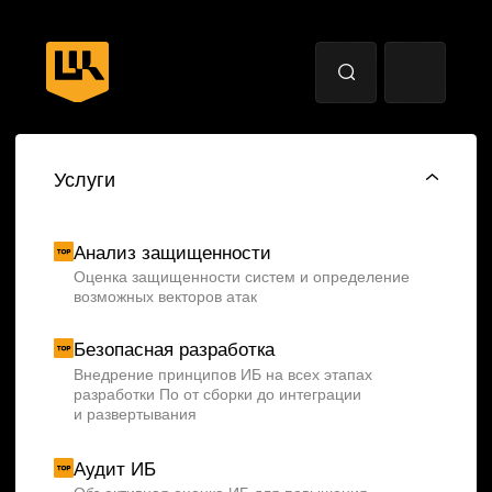
Минимизация ущерба, выявление причин
предотвращение повторных инцидентов
Построение СОИБ
Создание централизованной ИБ-системы
на предприятии
Защита персональных данных
Выполнение требований по защите ПДн
в соответствие с 152-ФЗ
Анти-DDoS
Предотвращение DDoS-атак любой сложности
на уровнях 13 и 14
Комплексная киберзащита
субъектов КИИ
Выполнение требований 187-ФЗ и организация
защиты информационных систем от киберугроз
Compromise Assessment
Комплексная проверка скрытых признаков
компрометации на ИТ-инфраструктуру
организации
Цифровой рубль
Подключение к платформе цифрового рубля