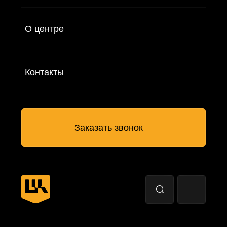
Контроль привилегированного доступа
TI
Киберразведка
SA
Повышение киберграмотности сотрудников
Сервисы
Новости
О центре
Контакты