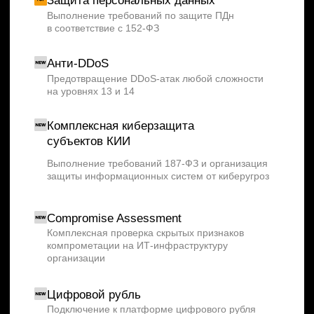
Заказать звонок
Услуги
Решения
SIEM
Анализ и корреляция событий
VM
Управление уязвимостями
Sandbox
Сетевые лесочницы