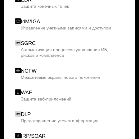
ущерба
CheckU
Комплексное решение для контроля
соответствия требованиям ИБ
Новости
О центре
Контакты
Заказать звонок