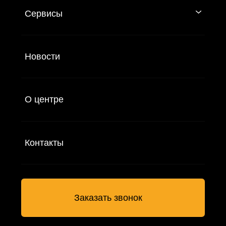
Услуги
Анализ защищенности
Оценка защищенности систем и определение
возможных векторов атак
Безопасная разработка
Внедрение принципов ИБ на всех этапах
разработки По от сборки до интеграции
и развертывания
Аудит ИБ
Объективная оценка ИБ для повышения
уровня киберустойчивости
Сетевая безопасность
Защита от сетевых атак, аудит архитектуры
и подбор средств защиты сети
Построение SOC
Организация внутреннего Центр
мониторинга и реагирования
на инциденты ИБ
Расследование инцидентов ИБ