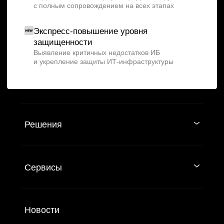
NTA
Анализ трафика
EDR
Защита конечных точек
IdM/IGA
Управление учетными записями и доступом
SGRC
Автоматизация процессов управления ИБ,
рисков и комплаенса
NGFW
Межсетевые экраны нового поколения
WAF
Защита веб-приложений
DLP
Предотвращение утечек информации
IRP/SOAR
Защита от сетевых атак, аудит архитектуры
и подбор средств защиты сети
PAM