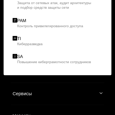
УСЛУГИ
Единая экосистема защиты
Подключение к ЕБС под ключ
Экспресс-профилактика рисков ИБ
ИИ в кибербезопасности
Защита персональных данных
Построение SOC
Анализ защищенности
Безопасная разработка
Аудит ИБ
Анти-DDoS
Комплексная киберзащита
субъектов КИИ
Compromise Assessment
Расследование
инцидентов ИБ
Цифровой рубль
Экспресс-повышение уровня
защищенности
Сетевая безопасность
Построение СОИБ