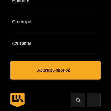
Автоматизация управления ИБ
РЕШЕНИЯ
SIEM
IdM/IGA
IRP/SOAR
VM
SGRC
PAM
Sandbox
NGFW
TI
NTA
WAF
SA
EDR
DLP
MFA
СЕРВИСЫ