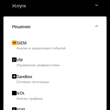
Заказать звонок
Услуги
Решения
Сервисы
Apsafe
Облачная DevSecOps-платформа
для непрерывного анализа защищенности
приложений
УЦСБ SOC
Непрерывный мониторинг и оперативное
реагирование на инциденты для минимизации