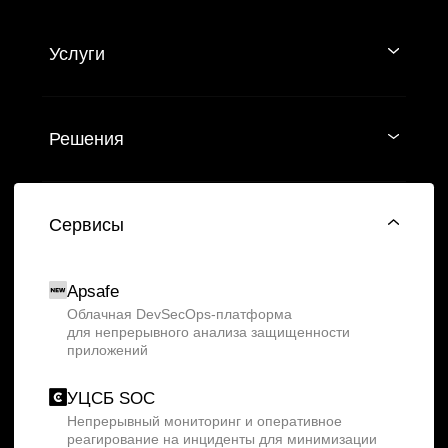
Apsafe
УЦСБ SOC
CheckU
DLP-сервис
НОВОСТИ
О ЦЕНТРЕ
FAQ ИБ
Партнеры
Вебинары
Контакты
ТЕЛЕФОН
+7 (343) 379-98-34
E-MAIL
cybersec@ussc.ru
620100, г. Екатеринбург
ул. Ткачей, дом 6