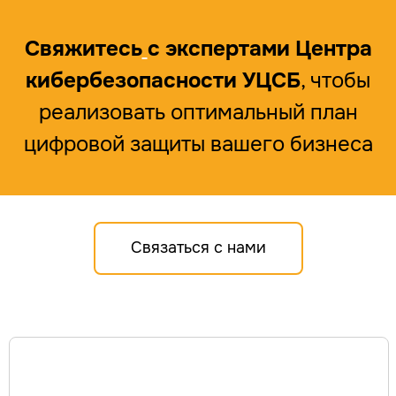
инцидентов ИБ
Цифровой рубль
Свяжитесь
с экспертами Центра
Экспресс-повышение уровня
защищенности
кибербезопасности УЦСБ
, чтобы
Сетевая безопасность
Построение СОИБ
реализовать оптимальный план
Автоматизация управления ИБ
цифровой защиты вашего бизнеса
Связаться с нами
РЕШЕНИЯ
SIEM
IdM/IGA
IRP/SOAR
VM
SGRC
PAM
Sandbox
NGFW
TI
NTA
WAF
SA