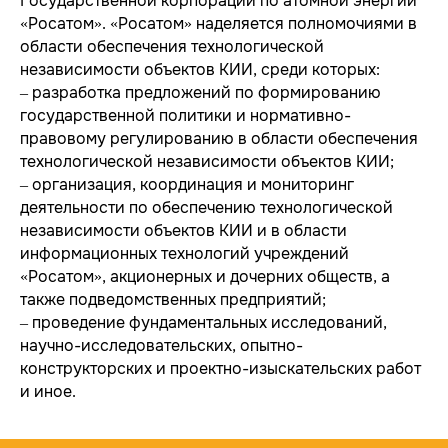
Государственной корпорации по атомной энергии
«Росатом». «Росатом» наделяется полномочиями в
области обеспечения технологической
независимости объектов КИИ, среди которых:
‒ разработка предложений по формированию
государственной политики и нормативно-
правовому регулированию в области обеспечения
технологической независимости объектов КИИ;
‒ организация, координация и мониторинг
УСЛУГИ
Единая экосистема защиты
деятельности по обеспечению технологической
Подключение к ЕБС под ключ
независимости объектов КИИ и в области
Экспресс-профилактика рисков ИБ
информационных технологий учреждений
ИИ в кибербезопасности
«Росатом», акционерных и дочерних обществ, а
Защита персональных данных
Построение SOC
также подведомственных предприятий;
Анализ защищенности
‒ проведение фундаментальных исследований,
Безопасная разработка
научно-исследовательских, опытно-
Аудит ИБ
конструкторских и проектно-изыскательских работ
Анти-DDoS
Комплексная киберзащита
и иное.
субъектов КИИ
Compromise Assessment
Расследование