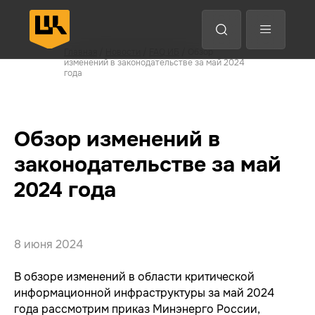
Анализ трафика
EDR
Главная
/
Новости
/
FAQ ИБ
/ Обзор
Защита конечных точек
изменений в законодательстве за май 2024
года
Назад
Назад
Назад
Назад
Впе
Впе
Впе
Впе
Обзор изменений в
законодательстве за май
2024 года
8 июня 2024
В обзоре изменений в области критической
информационной инфраструктуры за май 2024
года рассмотрим приказ Минэнерго России,