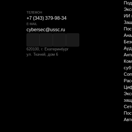
Аудит ИБ
620100, г. Екатеринбург
ул. Ткачей, дом 6
Анти-DDoS
Комплексна
субъектов
Compromise
Расследова
Цифровой 
Экспресс-п
защищенно
Сетевая бе
Построени
Автоматиза