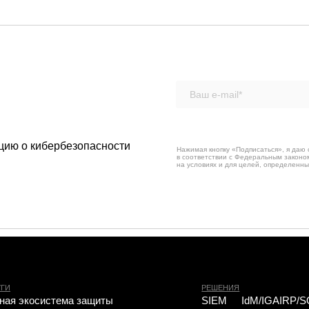
цию о кибербезопасности
Нажимая кнопку «Подписаться», я даю 
в соответствии с Федеральным законо
на условиях и для целей, определенны
РЕШЕНИЯ
система защиты
SIEM
IdM/IGA
IRP/SOAR
е к ЕБС под ключ
VM
SGRC
PAM
рофилактика рисков ИБ
Sandbox
NGFW
TI
безопасности
NTA
WAF
SA
сональных данных
EDR
DLP
MFA
е SOC
щищенности
 разработка