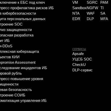
СЕРВИСЫ
НОВОСТИ
я киберзащита
Apsafe
FAQ ИБ
 КИИ
УЦСБ SOC
Вебинары
 Assessment
CheckU
ние инцидентов ИБ
DLP-сервис
рубль
овышение уровня
сти
зопасность
е СОИБ
ция управления ИБ