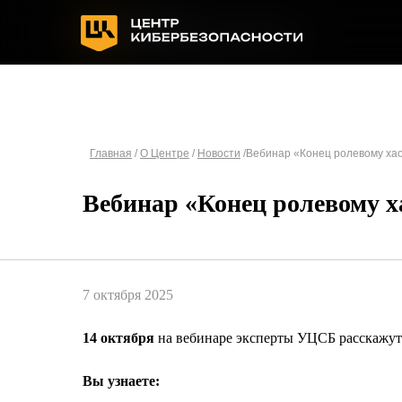
Главная
/
О Центре
/
Новости
/Вебинар «Конец ролевому хао
Вебинар «Конец ролевому х
7 октября 2025
14 октября
на вебинаре эксперты УЦСБ расскажут 
Вы узнаете: