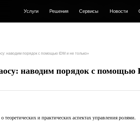
Услуги
Услуги
Услуги
Решения
Решения
Решения
Сервисы
Сервисы
Сервисы
Новости
Новости
Новости
О центре
О центре
О центре
К
К
К
су: наводим порядок с помощью IDM и не только»
аосу: наводим порядок с помощью 
о теоретических и практических аспектах управления ролями.