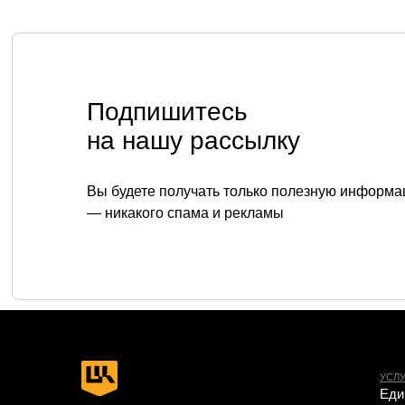
Подпишитесь
на нашу рассылку
Вы будете получать только полезную информа
— никакого спама и рекламы
УСЛУГИ
Единая эко
Подключени
Экспресс-п
ТЕЛЕФОН
ИИ в кибер
+7 (343) 379-98-34
Защита пер
E-MAIL
Построени
cybersec@ussc.ru
Анализ за
Безопасная