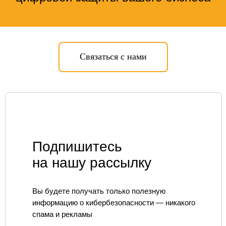
Экспресс-повышение уровня
защищенности
Сетевая безопасность
Построение СОИБ
Автоматизация управления ИБ
Связаться с нами
Подпишитесь
на нашу рассылку
РЕШЕНИЯ
SIEM
IdM/IGA
IRP/SOAR
VM
SGRC
PAM
Вы будете получать только полезную
Sandbox
NGFW
TI
NTA
WAF
SA
информацию о кибербезопасности — никакого
EDR
DLP
MFA
спама и рекламы