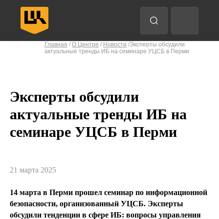
Анализ трафика
EDR
Защита конечных точек
Главная
/
О Центре
/
Новости
/Эксперты обсудили
актуальные тренды ИБ на семинаре УЦСБ в Перми
Назад
Назад
Назад
Назад
Впе
Впе
Впе
Впе
Эксперты обсудили
актуальные тренды ИБ на
семинаре УЦСБ в Перми
21 марта 2025
14 марта в Перми прошел семинар по информационной
безопасности, организованный УЦСБ. Эксперты
обсудили тенденции в сфере ИБ: вопросы управления