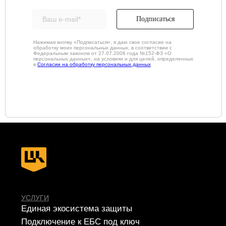
Подписаться
СЕРВИСЫ
Нажимая кнопку «Подписаться», я даю свое согласие на
Apsafe
обработку моих персональных данных, в соответствии с
Федеральным законом от 27.07.2006 года №152-ФЗ «О
УЦСБ SOC
персональных данных», на условиях и для целей, определенных
CheckU
в
Согласии на обработку персональных данных
DLP-сервис
НОВОСТИ
О ЦЕНТРЕ
FAQ ИБ
Партнеры
Вебинары
Контакты
ТЕЛЕФОН
+7 (343) 379-98-34
E-MAIL
cybersec@ussc.ru