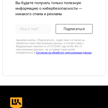
Вы будете получать только полезную
Аудит ИБ
Анти-DDoS
информацию о кибербезопасности —
Комплексная киберзащита
никакого спама и рекламы
субъектов КИИ
Compromise Assessment
Расследование
Подписаться
инцидентов ИБ
Цифровой рубль
Экспресс-повышение уровня
Нажимая кнопку «Подписаться», я даю свое согласие на
защищенности
обработку моих персональных данных, в соответствии с
Федеральным законом от 27.07.2006 года №152-ФЗ «О
Сетевая безопасность
персональных данных», на условиях и для целей,
Построение СОИБ
определенных в
Согласии на обработку персональных данных
Автоматизация управления ИБ