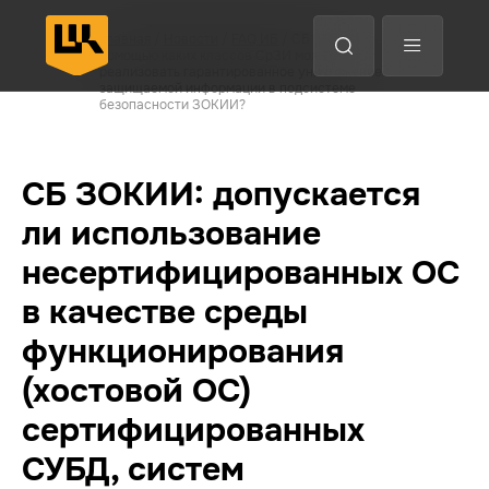
Анализ трафика
Главная
/
Новости
/
FAQ ИБ
/ СБ ЗОКИИ: с
помощью каких классов СрЗИ можно
EDR
реализовать гарантированное уничтожение
Защита конечных точек
защищаемой информации в подсистеме
безопасности ЗОКИИ?
Назад
Назад
Назад
Назад
Впе
Впе
Впе
Впе
СБ ЗОКИИ: допускается
ли использование
несертифицированных ОС
в качестве среды
функционирования
(хостовой ОС)
сертифицированных
СУБД, систем