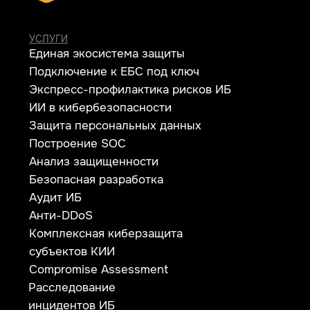
РЕШЕНИЯ
SIEM
IdM/IGA
IRP/SOAR
VM
SGRC
PAM
Sandbox
NGFW
TI
NTA
WAF
SA
EDR
DLP
MFA
СЕРВИСЫ
Apsafe
УЦСБ SOC
CheckU
DLP-сервис
НОВОСТИ
О ЦЕНТРЕ
FAQ ИБ
Партнеры
Вебинары
Контакты