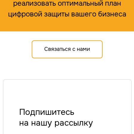
реализовать оптимальный план
цифровой защиты вашего бизнеса
Связаться с нами
УСЛУГИ
Единая экосистема защиты
Подключение к ЕБС под ключ
Экспресс-профилактика рисков ИБ
Подпишитесь
ИИ в кибербезопасности
Защита персональных данных
на нашу рассылку
Построение SOC
Анализ защищенности
Безопасная разработка