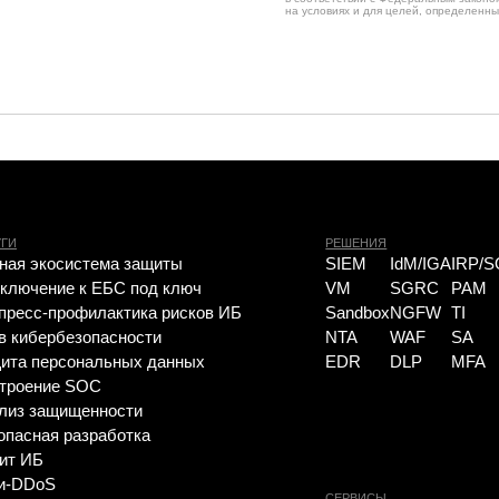
на условиях и для целей, определенны
РЕШЕНИЯ
система защиты
SIEM
IdM/IGA
IRP/SOAR
е к ЕБС под ключ
VM
SGRC
PAM
рофилактика рисков ИБ
Sandbox
NGFW
TI
безопасности
NTA
WAF
SA
сональных данных
EDR
DLP
MFA
е SOC
щищенности
 разработка
СЕРВИСЫ
НОВОСТИ
я киберзащита
Apsafe
FAQ ИБ
 КИИ
УЦСБ SOC
Вебинары
 Assessment
CheckU
ние инцидентов ИБ
DLP-сервис
рубль
овышение уровня
сти
зопасность
е СОИБ
ция управления ИБ