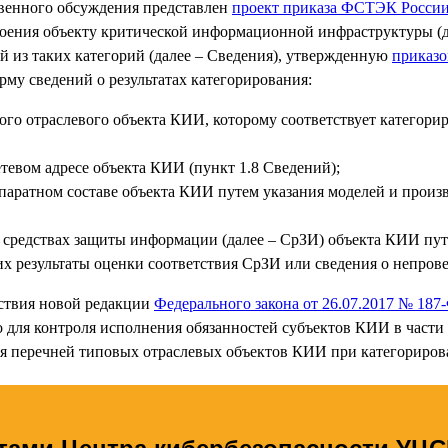
ственного обсуждения представлен
проект приказа ФСТЭК Росси
воения объекту критической информационной инфраструктуры (д
й из таких категорий (далее – Сведения), утвержденную
приказо
рму сведений о результатах категорирования:
ого отраслевого объекта КИИ, которому соответствует категор
тевом адресе объекта КИИ (пункт 1.8 Сведений);
паратном составе объекта КИИ путем указания моделей и прои
 средствах защиты информации (далее – СрЗИ) объекта КИИ пут
х результаты оценки соответствия СрЗИ или сведения о непров
тствия новой редакции
Федерального закона от 26.07.2017 № 18
о для контроля исполнения обязанностей субъектов КИИ в част
ния перечней типовых отраслевых объектов КИИ при категорир