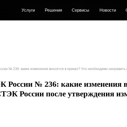
Услуги
Услуги
Услуги
Решения
Решения
Решения
Сервисы
Сервисы
Сервисы
Новости
Новости
Новости
О центре
О центре
О центре
К
К
К
ссии № 236: какие изменения вносятся в приказ? Что необходимо направит
 России № 236: какие изменения в
СТЭК России после утверждения из