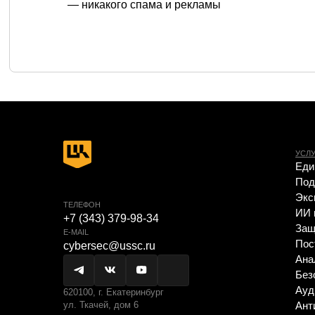
— никакого спама и рекламы
УСЛУГИ
Единая эко
Подключени
Экспресс-п
ТЕЛЕФОН
ИИ в кибер
+7 (343) 379-98-34
Защита пер
E-MAIL
Построени
cybersec@ussc.ru
Анализ за
Безопасная
Аудит ИБ
620100, г. Екатеринбург
ул. Ткачей, дом 6
Анти-DDoS
Комплексна
субъектов
Compromise
Расследова
Цифровой 
Экспресс-п
защищенно
Сетевая бе
Построени
Автоматиза