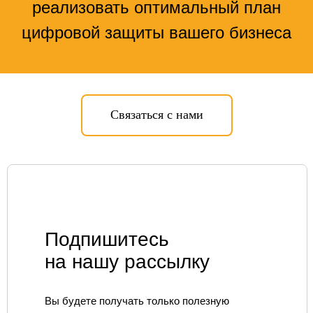
реализовать оптимальный план
VM
SGRC
PAM
Sandbox
NGFW
TI
цифровой защиты вашего бизнеса
NTA
WAF
SA
EDR
DLP
MFA
Связаться с нами
СЕРВИСЫ
Apsafe
УЦСБ SOC
CheckU
DLP-сервис
Подпишитесь
НОВОСТИ
О ЦЕНТРЕ
FAQ ИБ
Партнеры
на нашу рассылку
Вебинары
Контакты
Вы будете получать только полезную
ТЕЛЕФОН