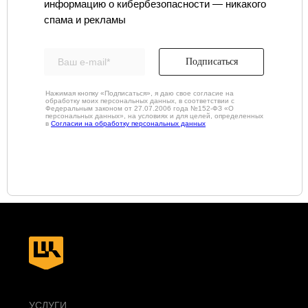
информацию о кибербезопасности — никакого
+7 (343) 379-98-34
спама и рекламы
E-MAIL
cybersec@ussc.ru
Подписаться
620100, г. Екатеринбург
ул. Ткачей, дом 6
Нажимая кнопку «Подписаться», я даю свое согласие на
обработку моих персональных данных, в соответствии с
Федеральным законом от 27.07.2006 года №152-ФЗ «О
персональных данных», на условиях и для целей, определенных
в
Согласии на обработку персональных данных
Политика конфиденциальности
© 2026 ООО «УЦСБ». Все права защищены.