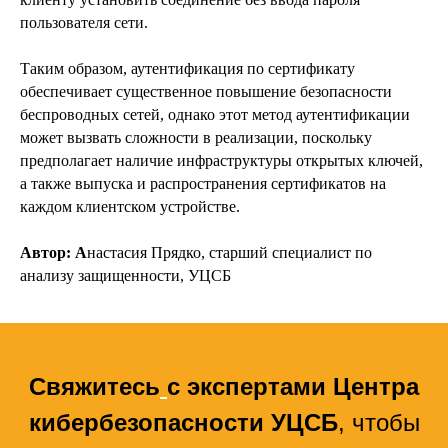
Комплексная киберзащита
пользователя сети.
субъектов КИИ
Compromise Assessment
Расследование
Таким образом, аутентификация по сертификату
инцидентов ИБ
обеспечивает существенное повышение безопасности
Цифровой рубль
беспроводных сетей, однако этот метод аутентификации
Экспресс-повышение уровня
может вызвать сложности в реализации, поскольку
защищенности
Сетевая безопасность
предполагает наличие инфраструктуры открытых ключей,
Построение СОИБ
а также выпуска и распространения сертификатов на
Автоматизация управления ИБ
каждом клиентском устройстве.
Автор: А
настасия Прядко, старший специалист по
анализу защищенности, УЦСБ
Свяжитесь
с экспертами Центра
кибербезопасности УЦСБ
, чтобы
РЕШЕНИЯ
SIEM
IdM/IGA
IRP/SOAR