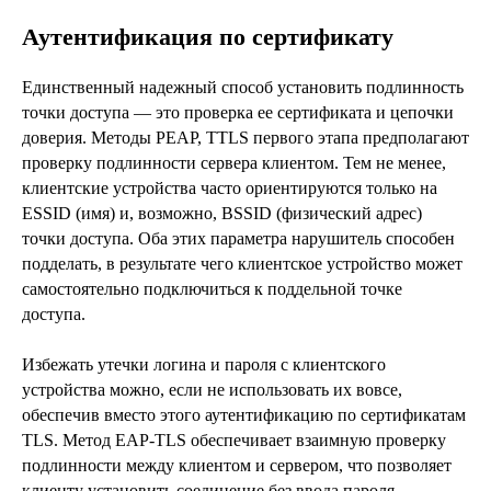
Аутентификация по сертификату
Единственный надежный способ установить подлинность
точки доступа — это проверка ее сертификата и цепочки
доверия. Методы PEAP, TTLS первого этапа предполагают
проверку подлинности сервера клиентом. Тем не менее,
клиентские устройства часто ориентируются только на
ESSID (имя) и, возможно, BSSID (физический адрес)
точки доступа. Оба этих параметра нарушитель способен
подделать, в результате чего клиентское устройство может
УСЛУГИ
самостоятельно подключиться к поддельной точке
Единая экосистема защиты
доступа.
Подключение к ЕБС под ключ
Экспресс-профилактика рисков ИБ
ИИ в кибербезопасности
Избежать утечки логина и пароля с клиентского
Защита персональных данных
устройства можно, если не использовать их вовсе,
Построение SOC
обеспечив вместо этого аутентификацию по сертификатам
Анализ защищенности
Безопасная разработка
TLS. Метод EAP-TLS обеспечивает взаимную проверку
Аудит ИБ
подлинности между клиентом и сервером, что позволяет
Анти-DDoS
клиенту установить соединение без ввода пароля