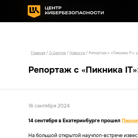
Главная
/
О Центре
/
Новости
/ Репортаж с «Пикника IT»: 
Репортаж с «Пикника IT»
16 сентября 2024
14 сентября в Екатеринбурге прошел
Пикник
На большой открытой научпоп-встрече извест