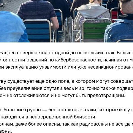
P-адрес совершается от одной до нескольких атак. Больш
остоят сотни решений по кибербезопасности, начиная от
ми эксплуатацию уязвимости или уже несанкционированн
у существует еще одно поле, в котором могут совершать
з преувеличения опутали весь мир, точно так же подверж
чем не отслеживаются и не могут быть предотвращены.
е большие группы — бесконтактные атаки, которые могут
р находится в непосредственной близости.
лнам, даже более опасны, так как радиоволны не всегда
зоны.