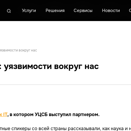
Услуги
Услуги
Услуги
Решения
Решения
Решения
Сервисы
Сервисы
Сервисы
Новости
Новости
Новости
О центре
О центре
О центре
К
К
К
уязвимости вокруг нас
: уязвимости вокруг нас
 IT
, в котором УЦСБ выступил партнером.
ные спикеры со всей страны рассказывали, как наука и 