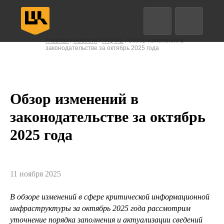
Анализ трафика
EDR
Защита конечных точек
Главная
/
Новости
/
FAQ ИБ
/ Обзор изменений в
законодательстве за октябрь 2025 года
Назад
Назад
Назад
Назад
Впе
Впе
Впе
Впе
Обзор изменений в
законодательстве за октябрь
2025 года
11 ноября 2025
В обзоре изменений в сфере критической информационной
инфраструктуры за октябрь 2025 года рассмотрим
уточнение порядка заполнения и актуализации сведений