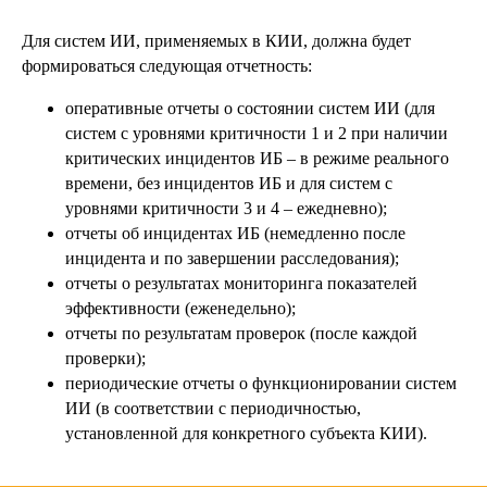
Защита персональных данных
Построение SOC
Для систем ИИ, применяемых в КИИ, должна будет
Анализ защищенности
формироваться следующая отчетность:
Безопасная разработка
Аудит ИБ
Анти-DDoS
оперативные отчеты о состоянии систем ИИ (для
Комплексная киберзащита
систем с уровнями критичности 1 и 2 при наличии
субъектов КИИ
критических инцидентов ИБ – в режиме реального
Compromise Assessment
времени, без инцидентов ИБ и для систем с
Расследование
уровнями критичности 3 и 4 – ежедневно);
инцидентов ИБ
Цифровой рубль
отчеты об инцидентах ИБ (немедленно после
Экспресс-повышение уровня
инцидента и по завершении расследования);
защищенности
отчеты о результатах мониторинга показателей
Сетевая безопасность
эффективности (еженедельно);
Построение СОИБ
Автоматизация управления ИБ
отчеты по результатам проверок (после каждой
проверки);
периодические отчеты о функционировании систем
ИИ (в соответствии с периодичностью,
установленной для конкретного субъекта КИИ).