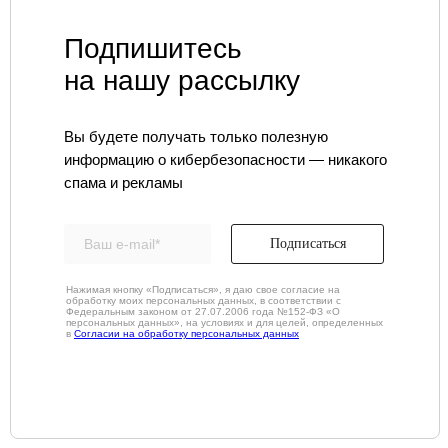
FAQ ИБ
Партнеры
Вебинары
Контакты
Подпишитесь
на нашу рассылку
ТЕЛЕФОН
+7 (343) 379-98-34
Вы будете получать только полезную
E-MAIL
информацию о кибербезопасности — никакого
cybersec@ussc.ru
спама и рекламы
620100, г. Екатеринбург
ул. Ткачей, дом 6
Подписаться
Нажимая кнопку «Подписаться», я даю свое согласие на
обработку моих персональных данных, в соответствии с
Федеральным законом от 27.07.2006 года №152-ФЗ «О
персональных данных», на условиях и для целей, определенных
в
Согласии на обработку персональных данных
Политика конфиденциальности
© 2026 ООО «УЦСБ». Все права защищены.