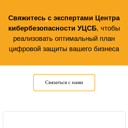
Свяжитесь
с экспертами Центра
кибербезопасности УЦСБ
, чтобы
РЕШЕНИЯ
SIEM
IdM/IGA
IRP/SOAR
VM
SGRC
PAM
реализовать оптимальный план
Sandbox
NGFW
TI
NTA
WAF
SA
цифровой защиты вашего бизнеса
EDR
DLP
MFA
Связаться с нами
СЕРВИСЫ
Apsafe
УЦСБ SOC
CheckU
DLP-сервис
НОВОСТИ
О ЦЕНТРЕ