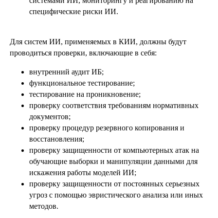
системами ИИ, мониторингу и реагированию на
специфические риски ИИ.
Для систем ИИ, применяемых в КИИ, должны будут
проводиться проверки, включающие в себя:
внутренний аудит ИБ;
функциональное тестирование;
тестирование на проникновение;
проверку соответствия требованиям нормативных
документов;
проверку процедур резервного копирования и
восстановления;
проверку защищенности от компьютерных атак на
обучающие выборки и манипуляции данными для
искажения работы моделей ИИ;
УСЛУГИ
проверку защищенности от постоянных серьезных
Единая экосистема защиты
Подключение к ЕБС под ключ
угроз с помощью эвристического анализа или иных
Экспресс-профилактика рисков ИБ
методов.
ИИ в кибербезопасности