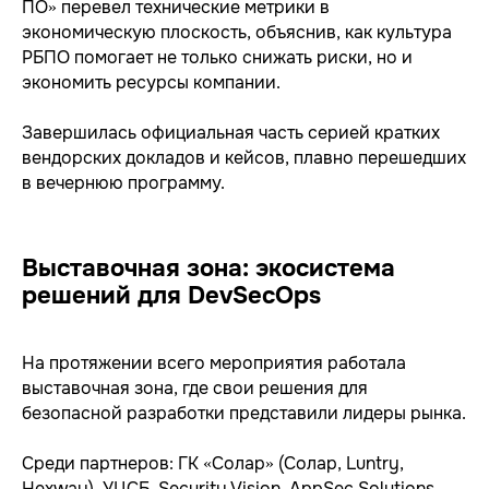
ПО» перевел технические метрики в
защищенности
экономическую плоскость, объяснив, как культура
Сетевая безопасность
РБПО помогает не только снижать риски, но и
Построение СОИБ
экономить ресурсы компании.
Автоматизация управления ИБ
Завершилась официальная часть серией кратких
вендорских докладов и кейсов, плавно перешедших
в вечернюю программу.
Выставочная зона: экосистема
решений для DevSecOps
РЕШЕНИЯ
SIEM
IdM/IGA
IRP/SOAR
На протяжении всего мероприятия работала
VM
SGRC
PAM
выставочная зона, где свои решения для
Sandbox
NGFW
TI
безопасной разработки представили лидеры рынка.
NTA
WAF
SA
EDR
DLP
MFA
Среди партнеров: ГК «Солар» (Солар, Luntry,
Hexway), УЦСБ, Security Vision, AppSec Solutions,