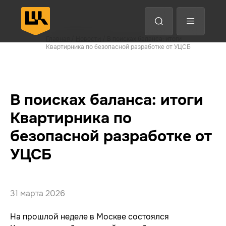
Анализ трафика
EDR
Защита конечных точек
Главная
/
Новости
/ В поисках баланса: итоги
Квартирника по безопасной разработке от УЦСБ
Назад
Назад
Назад
Назад
Впе
Впе
Впе
Впе
В поисках баланса: итоги
Квартирника по
безопасной разработке от
УЦСБ
31 марта 2026
На прошлой неделе в Москве состоялся