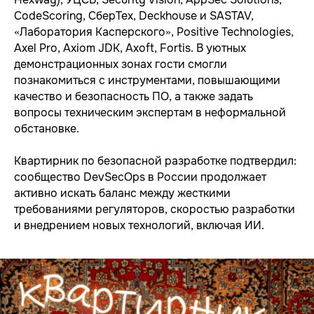
CodeScoring, СберТех, Deckhouse и SASTAV,
«Лаборатория Касперского», Positive Technologies,
СЕРВИСЫ
Axel Pro, Axiom JDK, Axoft, Fortis. В уютных
Apsafe
демонстрационных зонах гости смогли
УЦСБ SOC
CheckU
познакомиться с инструментами, повышающими
DLP-сервис
качество и безопасность ПО, а также задать
вопросы техническим экспертам в неформальной
обстановке.
НОВОСТИ
О ЦЕНТРЕ
Квартирник по безопасной разработке подтвердил:
FAQ ИБ
Партнеры
сообщество DevSecOps в России продолжает
Вебинары
Контакты
активно искать баланс между жесткими
требованиями регуляторов, скоростью разработки
и внедрением новых технологий, включая ИИ.
ТЕЛЕФОН
+7 (343) 379-98-34
E-MAIL
cybersec@ussc.ru
620100, г. Екатеринбург