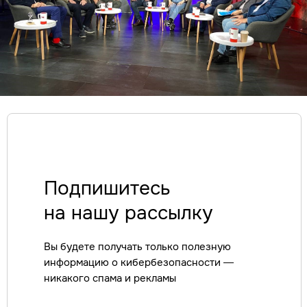
Экспресс-повышение уровня
защищенности
Сетевая безопасность
Построение СОИБ
Автоматизация управления ИБ
Подпишитесь
на нашу рассылку
РЕШЕНИЯ
SIEM
IdM/IGA
IRP/SOAR
VM
SGRC
PAM
Вы будете получать только полезную
Sandbox
NGFW
TI
информацию о кибербезопасности —
NTA
WAF
SA
никакого спама и рекламы
EDR
DLP
MFA