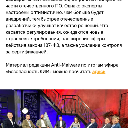
части отечественного ПО. Однако эксперты
настроены оптимистично: чем больше будет
внедрений, тем быстрее отечественные
разработчики улучшат качество решений. Что
касается регулирования, ожидаются новые
отраслевые требования, расширение сферы
УСЛУГИ
Единая экосистема защиты
действия закона 187-ФЗ, а также усиление контроля
Подключение к ЕБС под ключ
за сертификацией.
Экспресс-профилактика рисков ИБ
ИИ в кибербезопасности
Материал редакции Anti-Malware по итогам эфира
Защита персональных данных
«Безопасность КИИ» можно прочитать
здесь
.
Построение SOC
Анализ защищенности
Безопасная разработка
Аудит ИБ
Анти-DDoS
Комплексная киберзащита
субъектов КИИ
Compromise Assessment
Расследование
инцидентов ИБ
Цифровой рубль