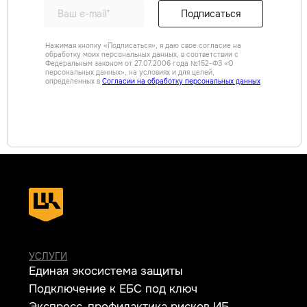
Подписаться
СЕРВИСЫ
Нажимая кнопку «Подписаться», я даю свое согласие на
Apsafe
обработку моих персональных данных, в соответствии с
Федеральным законом от 27.07.2006 года №152-ФЗ «О
УЦСБ SOC
персональных данных», на условиях и для целей,
CheckU
определенных в
Согласии на обработку персональных данных
DLP-сервис
НОВОСТИ
О ЦЕНТРЕ
FAQ ИБ
Партнеры
Вебинары
Контакты
ТЕЛЕФОН
+7 (343) 379-98-34
E-MAIL
cybersec@ussc.ru
620100, г. Екатеринбург