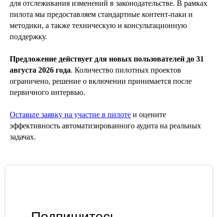
для отслеживания изменений в законодательстве. В рамках
пилота мы предоставляем стандартные контент-паки и
методики, а также техническую и консультационную
поддержку.
Предложение действует для новых пользователей до 31
августа 2026 года
. Количество пилотных проектов
ограничено, решение о включении принимается после
первичного интервью.
Оставьте заявку на участие в пилоте
и оцените
эффективность автоматизированного аудита на реальных
задачах.
УСЛУГИ
Единая экосистема защиты
Подключение к ЕБС под ключ
Экспресс-профилактика рисков ИБ
ИИ в кибербезопасности
Защита персональных данных
Построение SOC
Подпишитесь