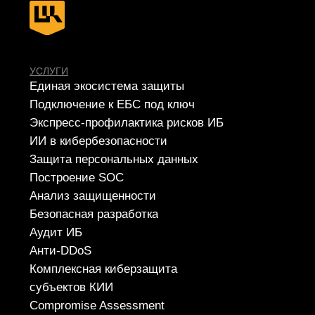
РЕШЕНИЯ
SIEM
IdM/IGA
IRP/SOAR
VM
SGRC
PAM
Sandbox
NGFW
TI
NTA
WAF
SA
EDR
DLP
MFA
СЕРВИСЫ
Apsafe
УЦСБ SOC
CheckU
DLP-сервис
НОВОСТИ
О ЦЕНТРЕ
FAQ ИБ
Партнеры
Вебинары
Контакты