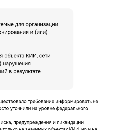
зуемые для организации
нирования и (или)
 объекта КИИ, сети
и) нарушения
ий в результате
существовало требование информировать не
осто уточнили на уровне федерального
оиска, предупреждения и ликвидации
только на значимых объектах КИИ, но и на