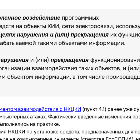
программных
вленное воздействие
едств на объекты КИИ, сети электросвязи, исполь
их функцио
целях нарушения и (или) прекращения
рабатываемой такими объектами информации.
и (или)
функционирования
нарушения
прекращения
рганизации взаимодействия таких объектов, и (ил
им объектом информации, в том числе произошедш
ментом взаимодействия с НКЦКИ
(пункт 4.1) ранее уже 
омпьютерных атаках. Фактически введенные изменения пр
выполнялись на практике.
я НКЦКИ по установке средств, предназначенных для п
ия на компьютерные инциденты (средства ГосСОПКА), не 