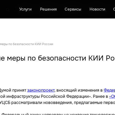
Услуги
Услуги
Услуги
Решения
Решения
Решения
Сервисы
Сервисы
Сервисы
Новости
Новости
Новости
О центре
О центре
О центре
К
К
К
 меры по безопасности КИИ России
ые меры по безопасности КИИ Р
 Думой принят
законопроект
, вносящий изменения в
Федер
ой инфраструктуры Российской Федерации». Ранее в
«
О
 УЦСБ рассматривали нововведения, предлагаемые перв
25. Федеральный закон направлен на усиление технологи