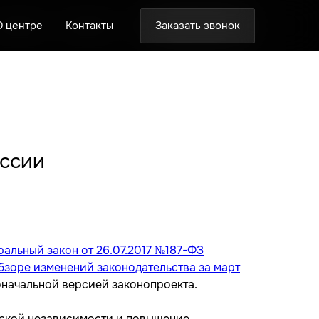
Заказать звонок
Заказать звонок
Заказать звонок
онтакты
онтакты
онтакты
оссии
альный закон от 26.07.2017 №187-ФЗ
бзоре изменений законодательства за март
оначальной версией законопроекта.
ческой независимости и повышение