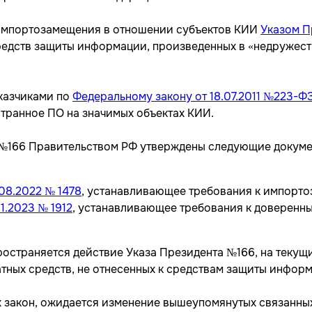
и импортозамещения в отношении субъектов КИИ
Указом П
редств защиты информации, произведенных в «недружеств
казчиками по
Федеральному закону от 18.07.2011 №223-Ф
транное ПО на значимых объектах КИИ.
 №166 Правительством РФ утверждены следующие докуме
08.2022 № 1478
, устанавливающее требования к импорто
1.2023 № 1912
, устанавливающее требования к доверенн
ространяется действие Указа Президента №166, на текущ
ных средств, не отнесенных к средствам защиты информ
х закон, ожидается изменение вышеупомянутых связанны