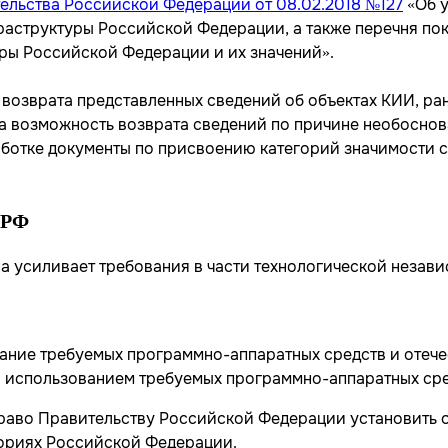
ельства Российской Федерации от 08.02.2018 №127
«Об 
аструктуры Российской Федерации, а также перечня пок
ы Российской Федерации и их значений».
возврата представленных сведений об объектах КИИ, ра
на возможность возврата сведений по причине необоснов
работке документы по присвоению категорий значимости 
 РФ
а усиливает требования в части технологической незави
вание требуемых программно-аппаратных средств и отече
 использованием требуемых программно-аппаратных сре
 право Правительству Российской Федерации установить
ориях Российской Федерации.