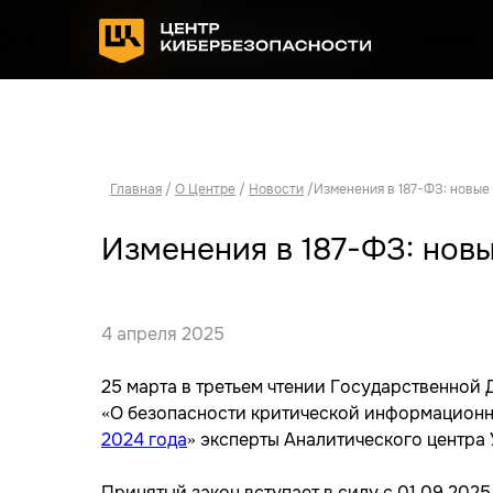
Главная
/
О Центре
/
Новости
/Изменения в 187-ФЗ: новые
Изменения в 187-ФЗ: нов
4 апреля 2025
25 марта в третьем чтении Государственной
«О безопасности критической информационн
2024 года
» эксперты Аналитического центра
Принятый закон вступает в силу с 01.09.20